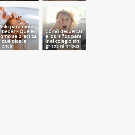
Reiki para niños
y bebés - Qué es,
Cómo despertar
cómo se practica
a los niños para
y qué dice la
ir al colegio sin
ciencia
gritos ni prisas