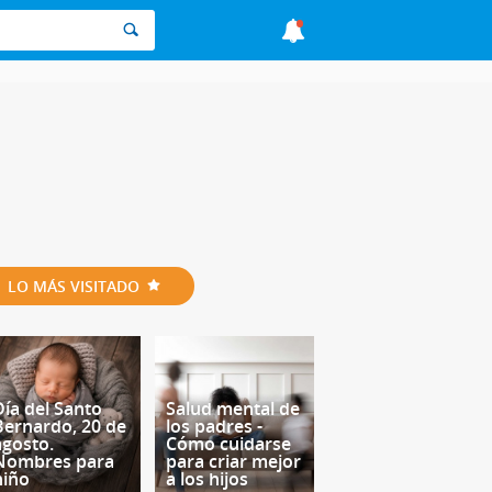
LO MÁS VISITADO
Día del Santo
Salud mental de
Bernardo, 20 de
los padres -
agosto.
Cómo cuidarse
Nombres para
para criar mejor
niño
a los hijos