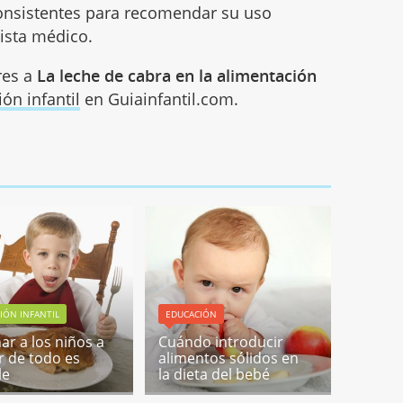
nsistentes para recomendar su uso
ista médico.
res a
La leche de cabra en la alimentación
ión infantil
en Guiainfantil.com.
IÓN INFANTIL
EDUCACIÓN
ar a los niños a
Cuándo introducir
 de todo es
alimentos sólidos en
le
la dieta del bebé