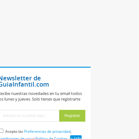
Newsletter de
GuiaInfantil.com
ecibe nuestras novedades en tu email todos
os lunes y jueves. Solo tienes que registrarte
Acepto las
Preferencias de privacidad
,
ondiciones de uso
y
Política de Cookies
+ Info