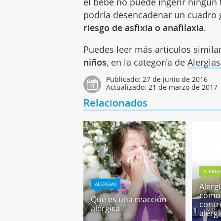
el bebé no puede ingerir ningún 
podría desencadenar un cuadro g
riesgo de asfixia o anafilaxia
.
Puedes leer más artículos simila
niños
, en la categoría de
Alergias
Publicado:
27 de junio de 2016
Actualizado:
21 de marzo de 2017
Relacionados
ALERGI
ALERGIAS
Alerg
cómo 
Qué es una reacción
contr
alérgica
alérg