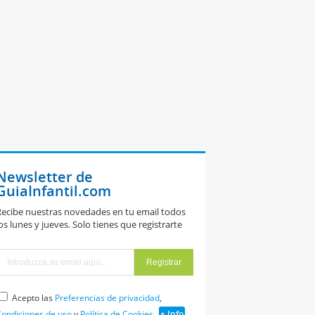
Newsletter de
GuiaInfantil.com
ecibe nuestras novedades en tu email todos
os lunes y jueves. Solo tienes que registrarte
Acepto las
Preferencias de privacidad
,
ondiciones de uso
y
Política de Cookies
+ Info