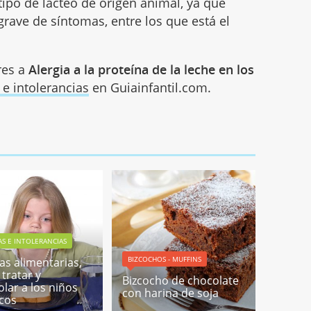
tipo de lácteo de origen animal, ya que
rave de síntomas, entre los que está el
res a
Alergia a la proteína de la leche en los
 e intolerancias
en Guiainfantil.com.
AS E INTOLERANCIAS
BIZCOCHOS - MUFFINS
ias alimentarias,
tratar y
Bizcocho de chocolate
olar a los niños
con harina de soja
icos