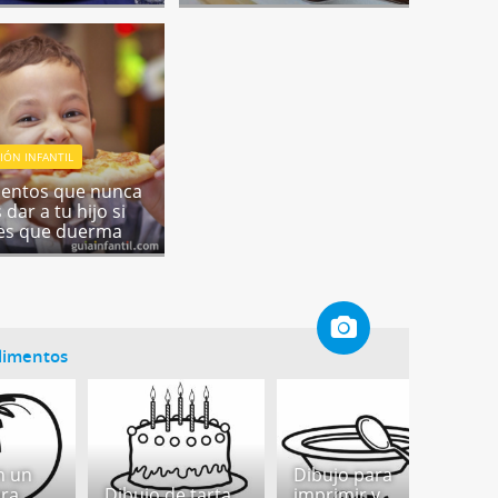
IÓN INFANTIL
mentos que nunca
dar a tu hijo si
es que duerma
alimentos
n un
Dibujo para
ara
Dibujo de tarta
imprimir y
D