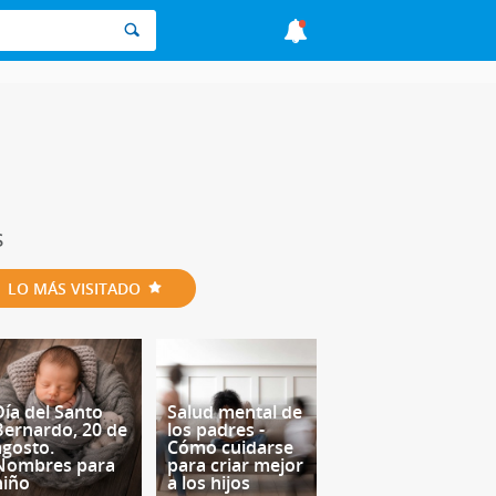
s
LO MÁS VISITADO
Día del Santo
Salud mental de
Bernardo, 20 de
los padres -
agosto.
Cómo cuidarse
Nombres para
para criar mejor
niño
a los hijos