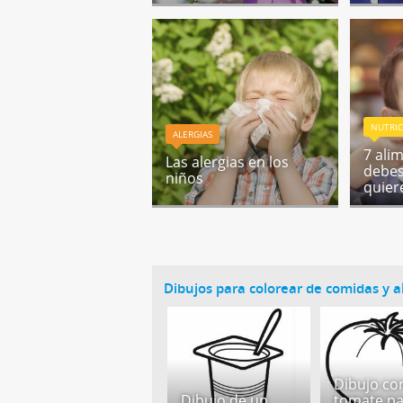
NUTRIC
ALERGIAS
7 ali
Las alergias en los
debes 
niños
quier
Dibujos para colorear de comidas y 
Dibujo co
Dibujo de un
tomate p