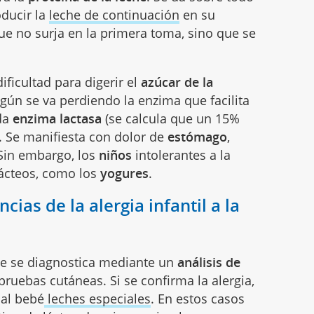
roducir la
leche de continuación
en su
e no surja en la primera toma, sino que se
dificultad para digerir el
azúcar de la
egún se va perdiendo la enzima que facilita
ada
enzima lactasa
(se calcula que un 15%
). Se manifiesta con dolor de
estómago
,
 Sin embargo, los
niños
intolerantes a la
lácteos, como los
yogures
.
ias de la alergia infantil a la
che se diagnostica mediante un
análisis de
pruebas cutáneas. Si se confirma la alergia,
 al bebé
leches especiales
. En estos casos