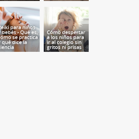
Reiki para niños
y bebés - Qué es,
Cómo despertar
cómo se practica
a los niños para
y qué dice la
ir al colegio sin
ciencia
gritos ni prisas