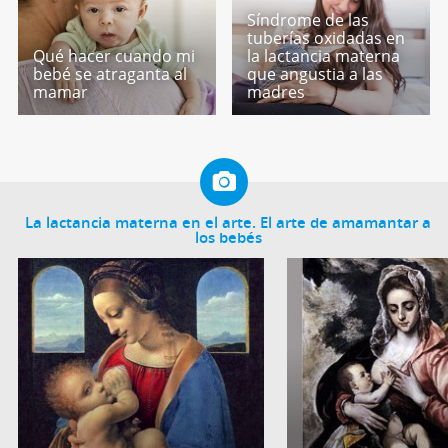
Síndrome de las
tuberías oxidadas en
Qué hacer cuando mi
la lactancia materna
bebé se atraganta al
que angustia a las
mamar
madres
La lactancia materna en el arte. El arte de amamantar a
los bebés