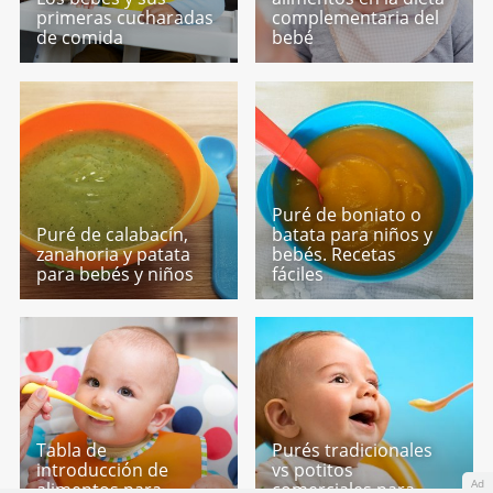
primeras cucharadas
complementaria del
de comida
bebé
Puré de boniato o
Puré de calabacín,
batata para niños y
zanahoria y patata
bebés. Recetas
para bebés y niños
fáciles
Tabla de
Purés tradicionales
introducción de
vs potitos
Ad
alimentos para
comerciales para