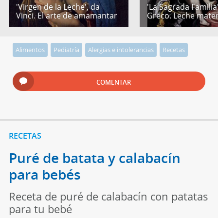
'Virgen de la Leche', da
'La Sagrada Familia'
Vinci. El arte de amamantar
Greco. Leche mate
Alimentos
Pediatría
Alergias e intolerancias
Recetas
COMENTAR
RECETAS
Puré de batata y calabacín
para bebés
Receta de puré de calabacín con patatas
para tu bebé