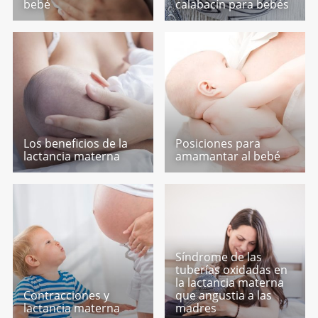
bebé
calabacín para bebés
Los beneficios de la
Posiciones para
lactancia materna
amamantar al bebé
Síndrome de las
tuberías oxidadas en
la lactancia materna
Contracciones y
que angustia a las
lactancia materna
madres