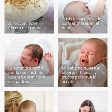
Crisis de lactancia de
Arroz con leche.
los tres meses en el
Receta de la abuela
bebé
La auténtica razón
Mi bebé no quiere el
por la que los bebés
biberón - Causas y
quieren dormir con
trucos para que lo
sus padres
acepte