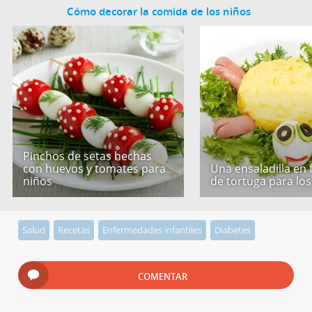
Cómo decorar la comida de los niños
Pinchos de setas hechas
con huevos y tomates para
Una ensaladilla en
niños
de tortuga para los
Salud
Recetas
Enfermedades infantiles
Diabetes
COMENTAR