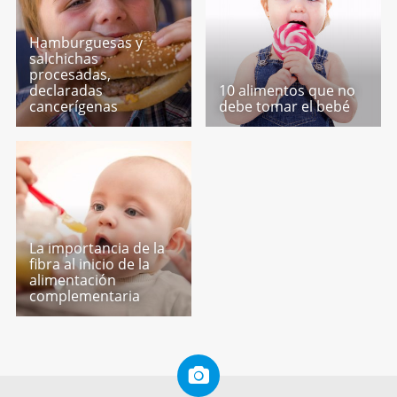
Hamburguesas y
salchichas
procesadas,
declaradas
10 alimentos que no
cancerígenas
debe tomar el bebé
La importancia de la
fibra al inicio de la
alimentación
complementaria