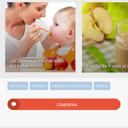
Las primeras cucharadas
del bebé
Papilla de frutas al
Alimentos
Pediatría
Alergias e intolerancias
Recetas
COMENTAR