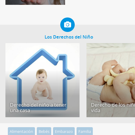
Los Derechos del Niño
Derecho del niño a tener
Derecho de los niño
una casa
vida
Alimentación
Bebés
Embarazo
Familia