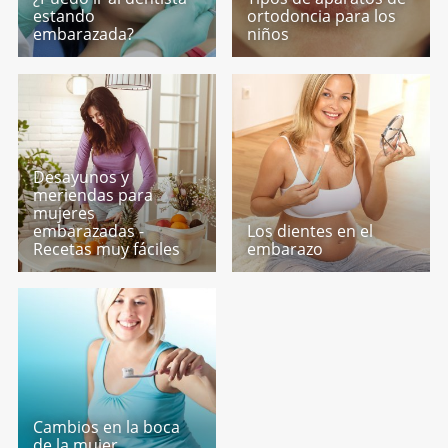
estando
ortodoncia para los
embarazada?
niños
Desayunos y
meriendas para
mujeres
embarazadas -
Los dientes en el
Recetas muy fáciles
embarazo
Cambios en la boca
de la mujer