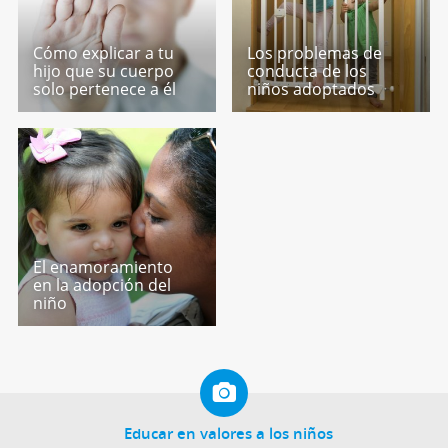
Cómo explicar a tu
Los problemas de
hijo que su cuerpo
conducta de los
solo pertenece a él
niños adoptados
El enamoramiento
en la adopción del
niño
Educar en valores a los niños