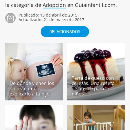
la categoría de
Adopción
en Guiainfantil.com.
Publicado:
13 de abril de 2015
Actualizado:
21 de marzo de 2017
RELACIONADOS
Tarta de queso con
De dónde vienen los
cerezas. Una receta
niños, cómo
de postre para los
explicarlo a tu hijo
niños