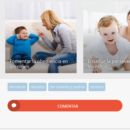
Fomentar la obediencia en
Enseñar la perseve
los niños
los niños
Nombres
Abuelos
Ser madres y padres
Sorteos
COMENTAR