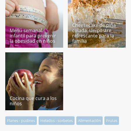
Cheesecake de piña
Menú semanal
colada. Un postre
infantil para prevenir
refrescante para la
la obesidad en niños
familia
Cocina que cura a los
niños
Flanes - pudines
Helados - sorbetes
Alimentación
Frutas