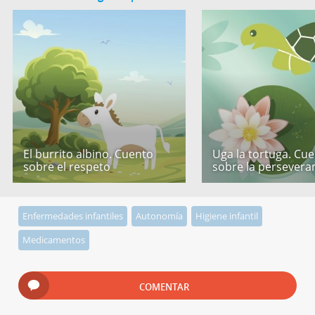
El burrito albino. Cuento
Uga la tortuga. Cu
sobre el respeto
sobre la persevera
Enfermedades infantiles
Autonomía
Higiene infantil
Medicamentos
COMENTAR