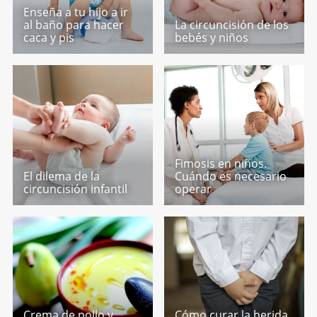
Enseña a tu hijo a ir
al baño para hacer
La circuncisión de los
caca y pis
bebés y niños
Fimosis en niños.
El dilema de la
Cuándo es necesario
circuncisión infantil
operar
Crema de pollo y
Cómo curar la herida