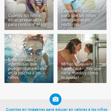
Calendario miccional
Cuándo los niños
para que los niños
están preparados
controlen el pis
para controlar el pis
nocturno
Enfermedades
infecciosas que
Mi hijo no quiere
pueden transmitirse
hacer caca - ¿Por qué
en la piscina a los
tiene miedo y cómo
niños
lo ayudo?
Cuentos en imágenes para educar en valores a los niños