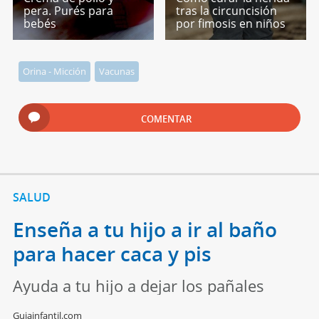
pera. Purés para
tras la circuncisión
bebés
por fimosis en niños
Orina - Micción
Vacunas
COMENTAR
SALUD
Enseña a tu hijo a ir al baño
para hacer caca y pis
Ayuda a tu hijo a dejar los pañales
Guiainfantil.com