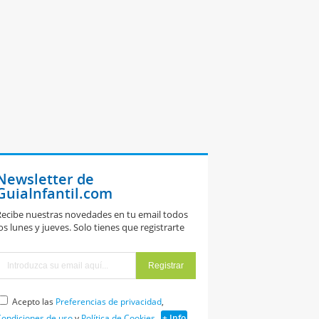
Newsletter de
GuiaInfantil.com
ecibe nuestras novedades en tu email todos
os lunes y jueves. Solo tienes que registrarte
Acepto las
Preferencias de privacidad
,
ondiciones de uso
y
Política de Cookies
+ Info