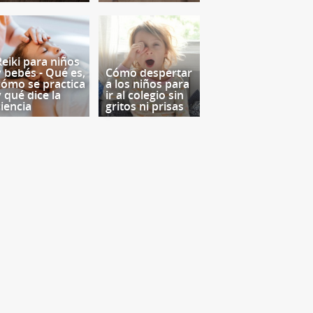
Reiki para niños
y bebés - Qué es,
Cómo despertar
cómo se practica
a los niños para
y qué dice la
ir al colegio sin
ciencia
gritos ni prisas