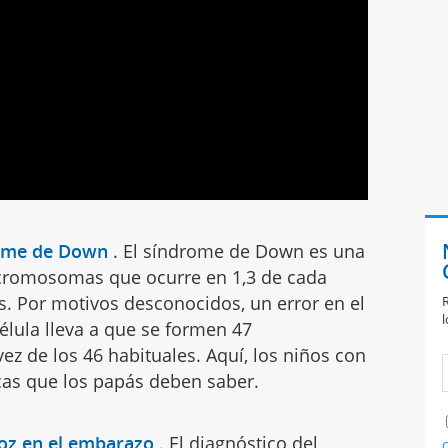
rome de Down
.
El síndrome de Down es una
cromosomas que ocurre en 1,3 de cada
s. Por motivos desconocidos, un error en el
R
l
célula lleva a que se formen 47
z de los 46 habituales. Aquí, los niños con
cas que los papás deben saber.
oz en el embarazo
.
El diagnóstico del
C