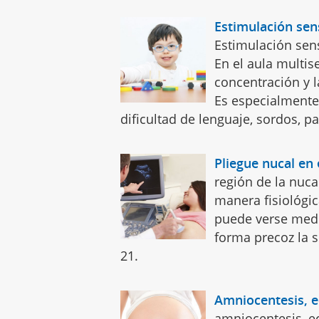
Estimulación sen
Estimulación sen
En el aula multis
concentración y 
Es especialmente
dificultad de lenguaje, sordos, par
Pliegue nucal en
región de la nuc
manera fisiológic
puede verse medi
forma precoz la 
21.
Amniocentesis, ec
amniocentesis, ec