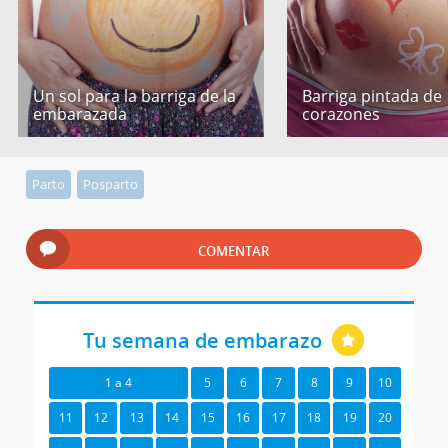
Un sol para la barriga de la
Barriga pintada de
embarazada
corazones
Parto
Posparto
COMENTAR
Tu semana de embarazo
1 a 4
5
6
7
8
9
10
11
12
13
14
15
16
17
18
19
20