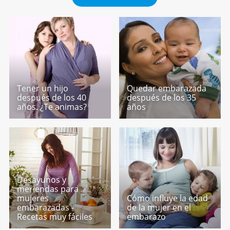
Tener un hijo
Quedar embarazada
después de los 40
después de los 35
años. ¿Te animas?
años
Desayunos y
meriendas para
mujeres
Cómo influye la edad
embarazadas -
de la mujer en el
Recetas muy fáciles
embarazo