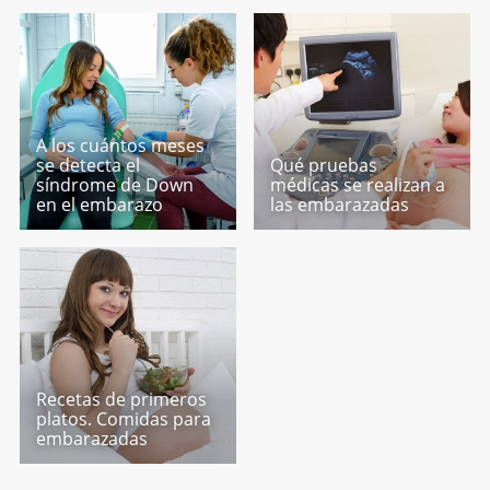
A los cuántos meses
se detecta el
Qué pruebas
síndrome de Down
médicas se realizan a
en el embarazo
las embarazadas
Recetas de primeros
platos. Comidas para
embarazadas