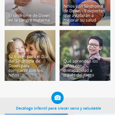
Niños con Síndrome
de Down - 9 deportes
El síndrome de Down
que ayudarán a
en la sangre materna
mejorar su salud
52 frases para el Día
del Síndrome de
Qué aprenden los
Down para
niños con
compartir con los
discapacidad a
niños
través del juego
Decálogo infantil para crecer sano y saludable