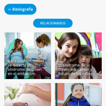
Bibliografía
RELACIONADOS
A los cuántos meses
se detecta el
El síndrome de
síndrome de Down
Down: educación y
en el embarazo
futuro de los niños