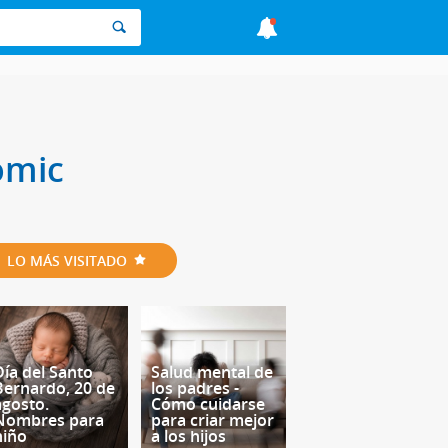
ómic
LO MÁS VISITADO
Día del Santo
Salud mental de
Bernardo, 20 de
los padres -
agosto.
Cómo cuidarse
Nombres para
para criar mejor
niño
a los hijos