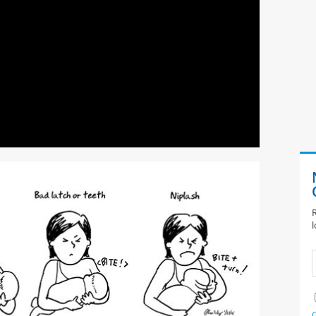
R
l
C