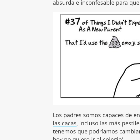
absurda e inconfesable para que
Los padres somos capaces de enf
las cacas
, incluso las más pestil
tenemos que podríamos cambiar 
hoy no quiero ir al colegio'.