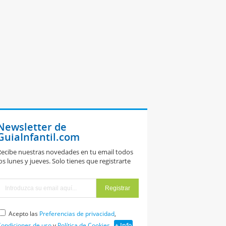
Newsletter de
GuiaInfantil.com
ecibe nuestras novedades en tu email todos
os lunes y jueves. Solo tienes que registrarte
Acepto las
Preferencias de privacidad
,
ondiciones de uso
y
Política de Cookies
+ Info