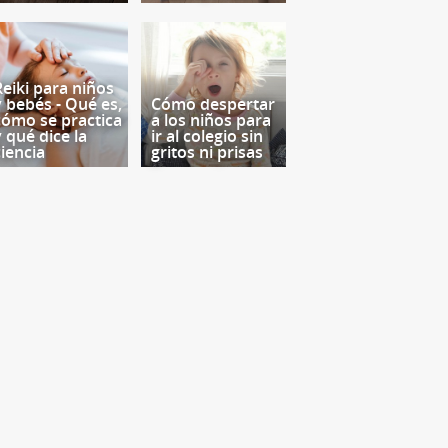
Reiki para niños
y bebés - Qué es,
Cómo despertar
cómo se practica
a los niños para
y qué dice la
ir al colegio sin
ciencia
gritos ni prisas