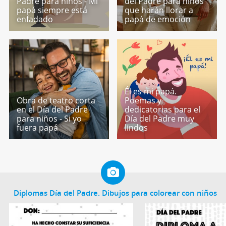
Padre para niños - Mi
del Padre para niños
papá siempre está
que harán llorar a
enfadado
papá de emoción
Él es mi papá.
Obra de teatro corta
Poemas y
en el Día del Padre
dedicatorias para el
para niños - Si yo
Día del Padre muy
fuera papá
lindos
Diplomas Día del Padre. Dibujos para colorear con niños