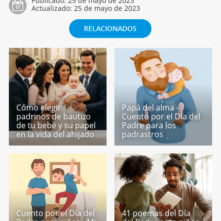
Publicado:
25 de mayo de 2023
Actualizado:
25 de mayo de 2023
RELACIONADOS
Cómo elegir
Papá del alma -
padrinos de bautizo
Cuento por el Día del
de tu bebé y su papel
Padre para los
en la vida del ahijado
padrastros
Cuento por el Día del
41 poemas del Día