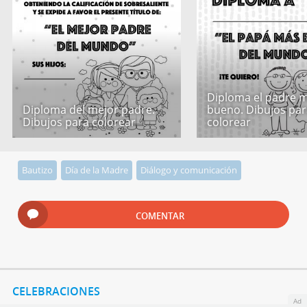
Diploma el padre 
Diploma del mejor padre.
bueno. Dibujos par
Dibujos para colorear
colorear
Bautizo
Día de la Madre
Diálogo y comunicación
COMENTAR
CELEBRACIONES
Ad