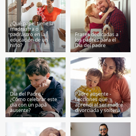
¿Qué papel tiene la
madrastra o
padrastro en la
Frases dedicadas a
educación de un
los padres para el
niño?
Día del padre
Día del Padre -
Padre ausente -
¿Cómo celebrar este
Lecciones que
día con un papá
aprendí al ser madre
ausente?
divorciada y soltera