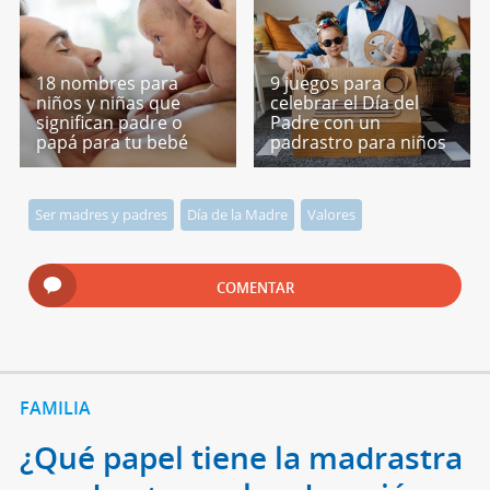
18 nombres para
9 juegos para
niños y niñas que
celebrar el Día del
significan padre o
Padre con un
papá para tu bebé
padrastro para niños
Ser madres y padres
Día de la Madre
Valores
COMENTAR
FAMILIA
¿Qué papel tiene la madrastra