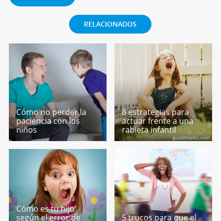
RELACIONADOS
Cómo no perder la
8 estrategias para
paciencia con los
actuar frente a una
niños
rabieta infantil
Cómo es tu hijo
según el error de
5 trucos para que el