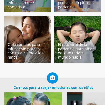
educación que
profesor no pierda la
cometiste
paciencia
Guía con tips para
El reto viral de la
educar sin gritos y
paciencia para niños
con más calma a los
del que todo el
niños
mundo habla
Cuentos para trabajar emociones con los niños