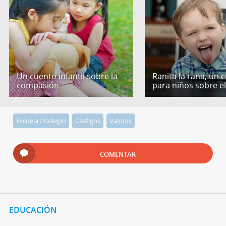
Un cuento infantil sobre la
Ranita la rana, un 
compasión
para niños sobre e
Escuela / Colegio
Castigos
Valores
COMENTAR
EDUCACIÓN