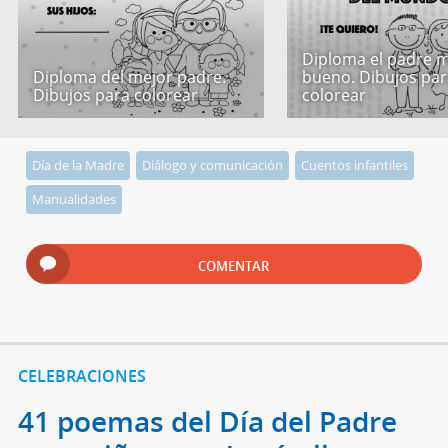
Diploma el padre 
Diploma del mejor padre.
bueno. Dibujos par
Dibujos para colorear
colorear
Día de la Madre
Diálogo y comunicación
Cuentos infantiles
Manualidades
COMENTAR
CELEBRACIONES
41 poemas del Día del Padre