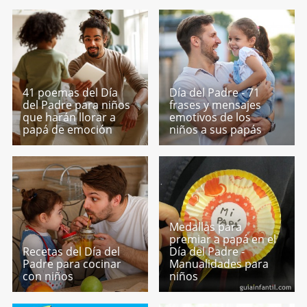
41 poemas del Día
Día del Padre - 71
del Padre para niños
frases y mensajes
que harán llorar a
emotivos de los
papá de emoción
niños a sus papás
Medallas para
premiar a papá en el
Recetas del Día del
Día del Padre -
Padre para cocinar
Manualidades para
con niños
niños