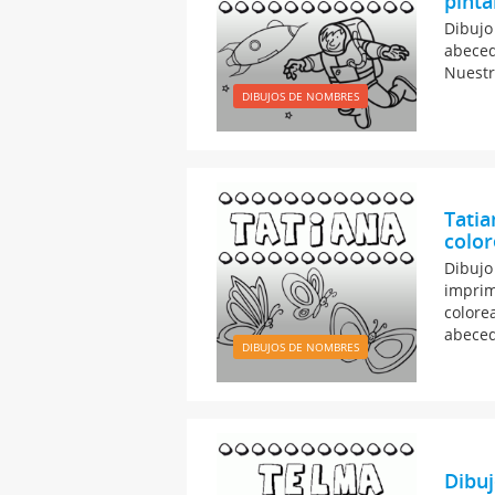
pinta
Dibujo
abeced
Nuestr
DIBUJOS DE NOMBRES
Tatia
color
Dibujo
imprim
colore
abeced
DIBUJOS DE NOMBRES
Dibuj