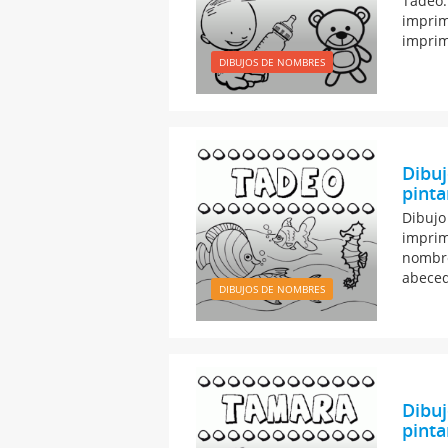
Tadeo:
imprim
imprim
DIBUJOS DE NOMBRES
Dibu
pinta
Dibujo
imprim
nombre
abeced
DIBUJOS DE NOMBRES
Dibuj
pinta