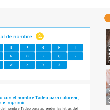
cial de nombre
E
F
G
H
I
N
O
P
Q
R
W
X
Y
Z
o con el nombre Tadeo para colorear,
r e imprimir
 del nombre Tadeo para aprender las letras del