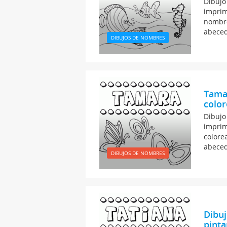
Dibujo
imprim
nombre
abeced
DIBUJOS DE NOMBRES
Tamar
color
Dibujo
imprim
colore
abeced
DIBUJOS DE NOMBRES
Dibuj
pinta