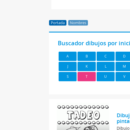
Portada
Nombres
Buscador dibujos por ini
A
B
C
D
J
K
L
M
S
T
U
V
Dibuj
pinta
Dibujo