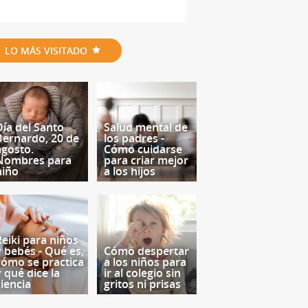
LO MÁS VISITADO
Día del Santo
Salud mental de
Bernardo, 20 de
los padres -
agosto.
Cómo cuidarse
Nombres para
para criar mejor
niño
a los hijos
Reiki para niños
y bebés - Qué es,
Cómo despertar
cómo se practica
a los niños para
y qué dice la
ir al colegio sin
ciencia
gritos ni prisas