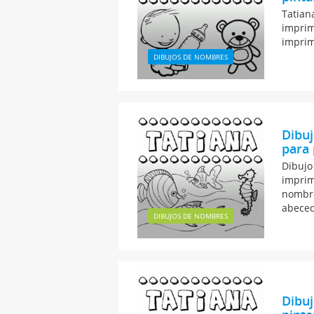
Tatian
imprim
imprim
DIBUJOS DE NOMBRES
Dibu
para 
Dibujo
imprim
nombre
abeced
DIBUJOS DE NOMBRES
Dibuj