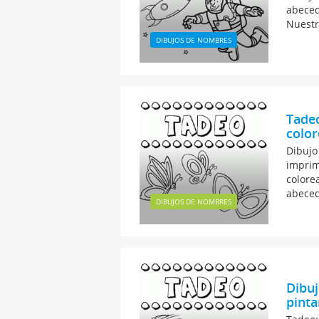
abeced
Nuestr
DIBUJOS DE NOMBRES
Tadeo
color
Dibujo
imprim
colore
abeced
DIBUJOS DE NOMBRES
Dibuj
pinta