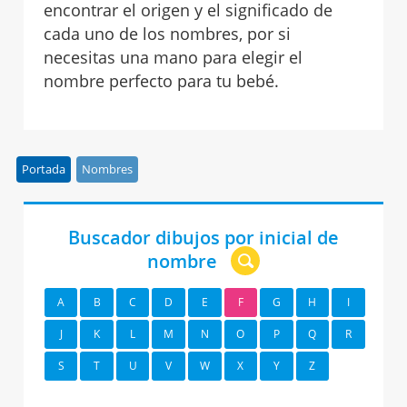
encontrar el origen y el significado de
cada uno de los nombres, por si
necesitas una mano para elegir el
nombre perfecto para tu bebé.
Portada
Nombres
Buscador dibujos por inicial de
nombre
A
B
C
D
E
F
G
H
I
J
K
L
M
N
O
P
Q
R
S
T
U
V
W
X
Y
Z