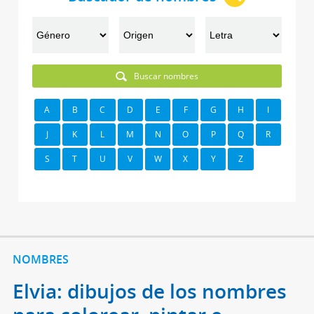
Buscar nombres
A
B
C
D
E
F
G
H
I
J
K
L
M
N
O
P
Q
R
S
T
U
V
W
X
Y
Z
NOMBRES
Elvia: dibujos de los nombres