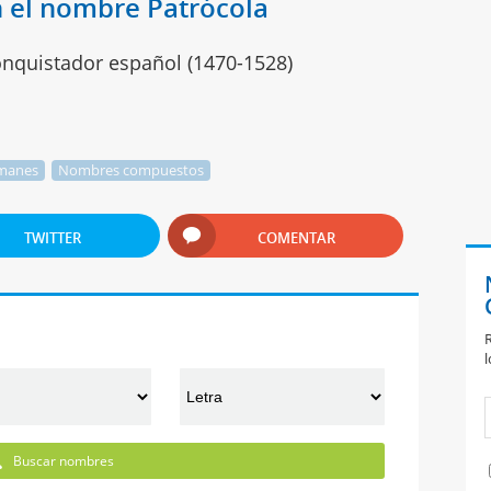
 el nombre Patrócola
conquistador español (1470-1528)
manes
Nombres compuestos
TWITTER
COMENTAR
R
l
Buscar nombres