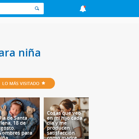
ara niña
LO MÁS VISITADO
Cosas que veo
Día de Santa
en mi hijo cada
Elena, 18 de
día y me
agosto.
producen
Nombres para
satisfacción
niña
como madre