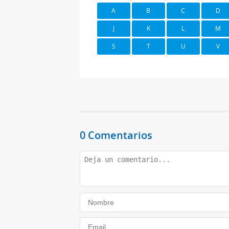
A
B
C
D
J
K
L
M
S
T
U
V
0 Comentarios