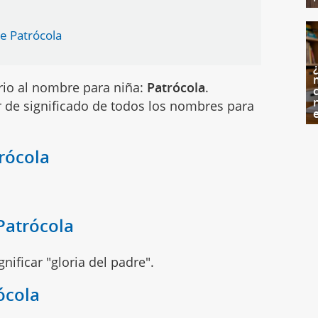
e Patrócola
rio al nombre para niña:
Patrócola
.
c
 de significado de todos los nombres para
rócola
Patrócola
ificar "gloria del padre".
ócola