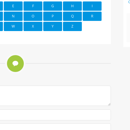
C
E
F
G
H
I
N
O
P
Q
R
W
X
Y
Z