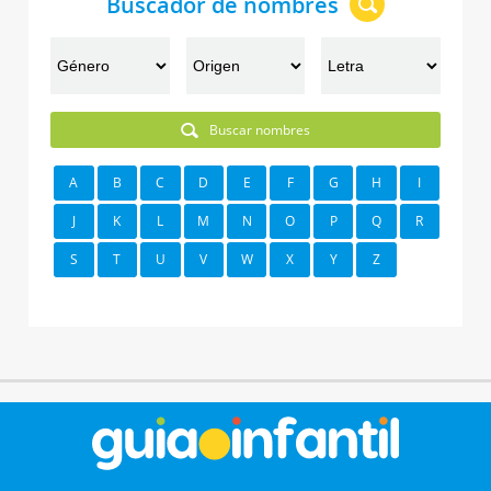
Buscador de nombres
Buscar nombres
A
B
C
D
E
F
G
H
I
J
K
L
M
N
O
P
Q
R
S
T
U
V
W
X
Y
Z