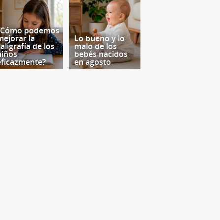
¿Cómo podemos
mejorar la
Lo bueno y lo
aligrafía de los
malo de los
niños
bebés nacidos
eficazmente?
en agosto