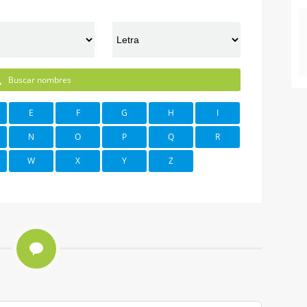
Buscar nombres
E
F
G
H
I
N
O
P
Q
R
W
X
Y
Z