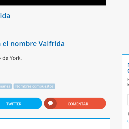
rida
 el nombre Valfrida
o de York.
R
l
manes
Nombres compuestos
TWITTER
COMENTAR
C