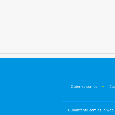
Quiénes somos
Co
GuiaInfantil.com es la web 