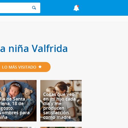
a niña Valfrida
LO MÁS VISITADO
Cosas que veo
Día de Santa
en mi hijo cada
Elena, 18 de
día y me
agosto.
producen
Nombres para
satisfacción
niña
como madre