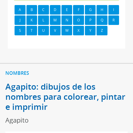
A
B
C
D
E
F
G
H
I
J
K
L
M
N
O
P
Q
R
S
T
U
V
W
X
Y
Z
NOMBRES
Agapito: dibujos de los
nombres para colorear, pintar
e imprimir
Agapito