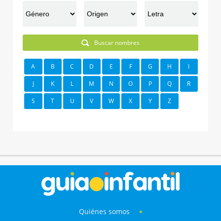
Buscar nombres
A
B
C
D
E
F
G
H
I
J
K
L
M
N
O
P
Q
R
S
T
U
V
W
X
Y
Z
Quiénes somos