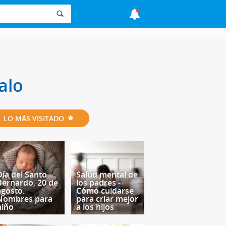
alo
LO MÁS VISITADO
Día del Santo
Salud mental de
Bernardo, 20 de
los padres -
agosto.
Cómo cuidarse
Nombres para
para criar mejor
niño
a los hijos