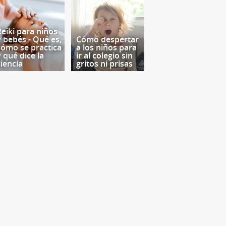
Reiki para niños
y bebés - Qué es,
Cómo despertar
cómo se practica
a los niños para
y qué dice la
ir al colegio sin
ciencia
gritos ni prisas