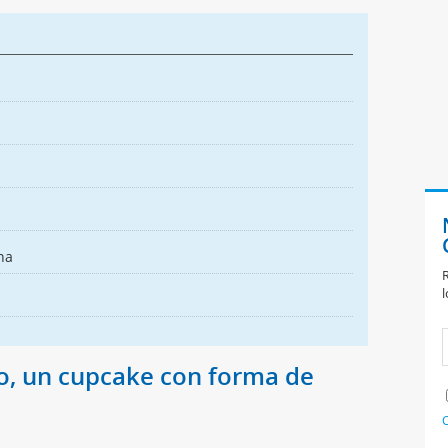
na
R
l
o, un cupcake con forma de
C