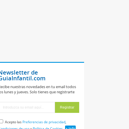
Newsletter de
GuiaInfantil.com
ecibe nuestras novedades en tu email todos
os lunes y jueves. Solo tienes que registrarte
Acepto las
Preferencias de privacidad
,
ondiciones de uso
y
Política de Cookies
+ Info