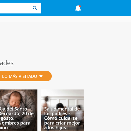
dades
LO MÁS VISITADO
Día del Santo
Salud mental de
Bernardo, 20 de
los padres -
agosto.
Cómo cuidarse
Nombres para
para criar mejor
niño
a los hijos