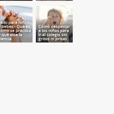
Reiki para niños
y bebés - Qué es,
Cómo despertar
cómo se practica
a los niños para
y qué dice la
ir al colegio sin
ciencia
gritos ni prisas