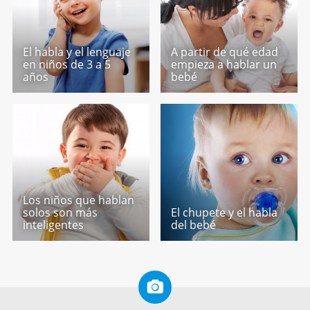
El habla y el lenguaje
A partir de qué edad
en niños de 3 a 5
empieza a hablar un
años
bebé
Los niños que hablan
solos son más
El chupete y el habla
inteligentes
del bebé