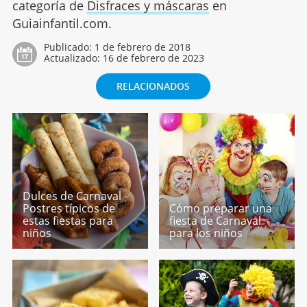
categoría de
Disfraces y máscaras
en
Guiainfantil.com.
Publicado:
1 de febrero de 2018
Actualizado:
16 de febrero de 2023
RELACIONADOS
Dulces de Carnaval -
Postres típicos de
Cómo preparar una
estas fiestas para
fiesta de Carnaval
niños
para los niños