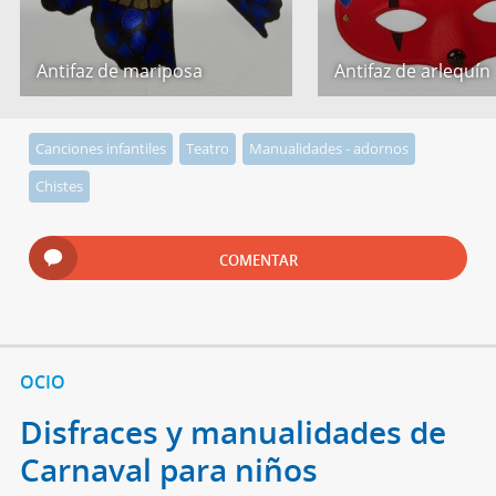
Antifaz de mariposa
Antifaz de arlequín
Canciones infantiles
Teatro
Manualidades - adornos
Chistes
COMENTAR
OCIO
Disfraces y manualidades de
Carnaval para niños