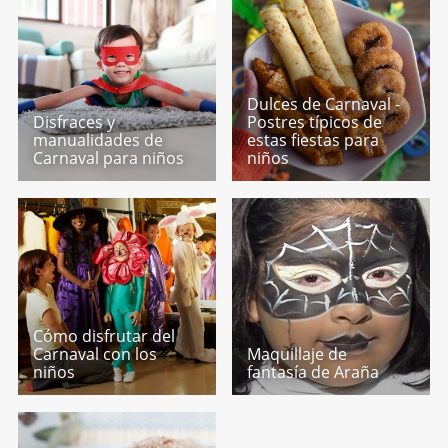
Dulces de Carnaval -
Disfraces y
Postres típicos de
manualidades de
estas fiestas para
Carnaval para niños
niños
Cómo disfrutar del
Carnaval con los
Maquillaje de
niños
fantasía de Araña