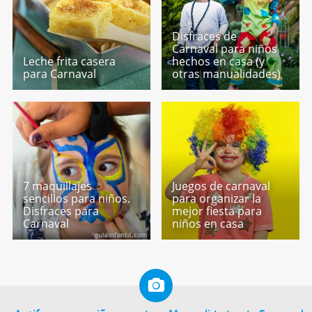
Disfraces de
Carnaval para niños
Leche frita casera
hechos en casa (y
para Carnaval
otras manualidades)
7 maquillajes
Juegos de carnaval
sencillos para niños.
para organizar la
Disfraces para
mejor fiesta para
Carnaval
niños en casa