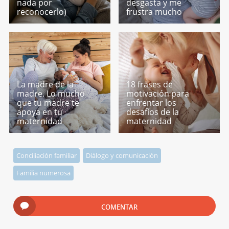
nada por
desgasta y me
reconocerlo)
frustra mucho
La madre de la
18 frases de
madre. Lo mucho
motivación para
que tu madre te
enfrentar los
apoya en tu
desafíos de la
maternidad
maternidad
Conciliación familiar
Diálogo y comunicación
Familia numerosa
COMENTAR