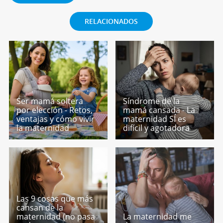
RELACIONADOS
Ser mamá soltera
Síndrome de la
por elección - Retos,
mamá cansada - La
ventajas y cómo vivir
maternidad SÍ es
la maternidad
difícil y agotadora
Las 9 cosas que más
cansan de la
maternidad (no pasa
La maternidad me