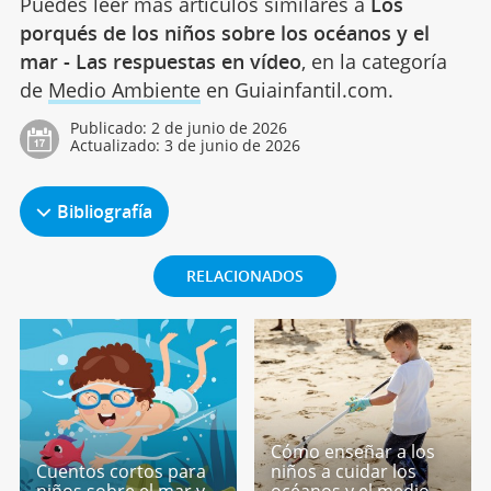
Puedes leer más artículos similares a
Los
porqués de los niños sobre los océanos y el
mar - Las respuestas en vídeo
, en la categoría
de
Medio Ambiente
en Guiainfantil.com.
Publicado:
2 de junio de 2026
Actualizado:
3 de junio de 2026
Bibliografía
RELACIONADOS
Cómo enseñar a los
Cuentos cortos para
niños a cuidar los
niños sobre el mar y
océanos y el medio