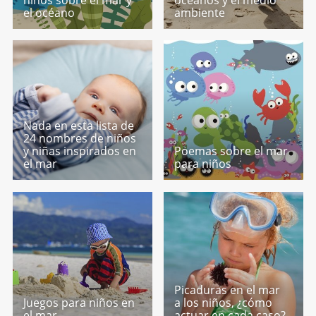
el océano
ambiente
Nada en esta lista de
24 nombres de niños
y niñas inspirados en
Poemas sobre el mar
el mar
para niños
Picaduras en el mar
Juegos para niños en
a los niños, ¿cómo
el mar
actuar en cada caso?