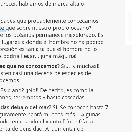
arecer, hablamos de marea alta o
Sabes que probablemente conozcamos
rte
que sobre nuestro propio océano?
 de los océanos permanece inexplorado. Es
 lugares a donde el hombre no ha podido
 presión es tan alta que el hombre no lo
e podría llegar... ¡una máquina!
ies que no conozcamos?
Sí... ¡y muchas!!
isten casi una decena de especies de
onocemos.
Es plano? ¡¡No!! De hecho, es como la
anes, terremotos y hasta cascadas.
das debajo del mar?
Sí. Se conocen hasta 7
eguramente habrá muchas más... Algunas
roducen cuando el viento frío enfría la
menta de densidad. Al aumentar de