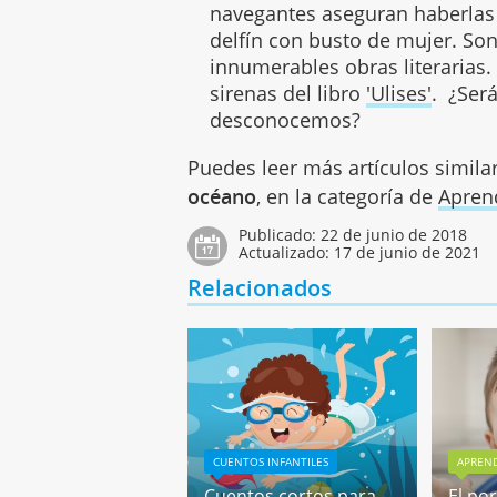
navegantes aseguran haberlas
delfín con busto de mujer. Son 
innumerables obras literarias
sirenas del libro
'Ulises'
. ¿Ser
desconocemos?
Puedes leer más artículos simila
océano
, en la categoría de
Apren
Publicado:
22 de junio de 2018
Actualizado:
17 de junio de 2021
Relacionados
CUENTOS INFANTILES
APREND
Cuentos cortos para
El po