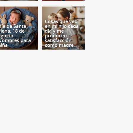
Cosas que veo
Día de Santa
en mi hijo cada
Elena, 18 de
día y me
agosto.
producen
Nombres para
satisfacción
niña
como madre