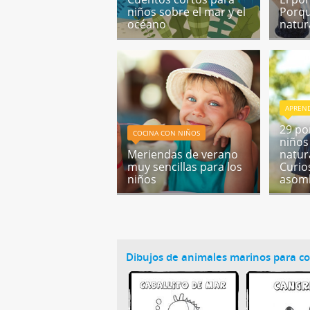
niños sobre el mar y el
Porqu
océano
natur
APREND
29 po
COCINA CON NIÑOS
niños
Meriendas de verano
natur
muy sencillas para los
Curio
niños
asom
Dibujos de animales marinos para co