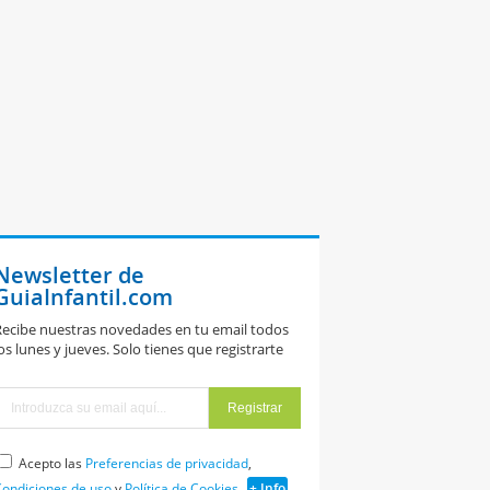
Newsletter de
GuiaInfantil.com
ecibe nuestras novedades en tu email todos
os lunes y jueves. Solo tienes que registrarte
Acepto las
Preferencias de privacidad
,
ondiciones de uso
y
Política de Cookies
+ Info