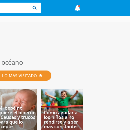
l océano
LO MÁS VISITADO
Mi bebé no
quiere el biberón
Cómo ayudar a
- Causas y trucos
los niños a no
para que lo
rendirse y a ser
acepte
más constantes