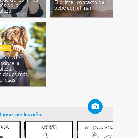
El primer contacto del
és de la
bebé con el mar
aleza
IZAJE
rqués de los
 sobre la
aleza.
sidades más
brosas
lorear con los niños