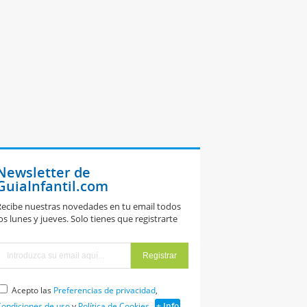
Newsletter de
GuiaInfantil.com
ecibe nuestras novedades en tu email todos
os lunes y jueves. Solo tienes que registrarte
Acepto las
Preferencias de privacidad
,
ondiciones de uso
y
Política de Cookies
+ Info