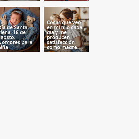
Cosas que veo
Día de Santa
en mi hijo cada
Elena, 18 de
día y me
agosto.
producen
Nombres para
satisfacción
niña
como madre