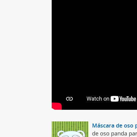
Máscara de oso 
de oso panda para