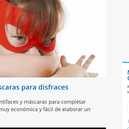
caras para disfraces
R
l
antifaces y máscaras para completar
 muy económica y fácil de elaborar un
C