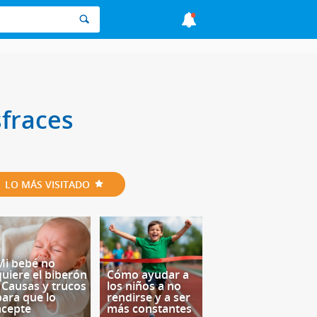
sfraces
LO MÁS VISITADO
Mi bebé no
quiere el biberón
Cómo ayudar a
- Causas y trucos
los niños a no
para que lo
rendirse y a ser
acepte
más constantes