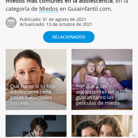
miedos más comunes en la adolescencia
, en la
categoría de
Miedos
en Guiainfantil.com.
Publicado:
31 de agosto de 2021
Actualizado:
13 de octubre de 2021
RELACIONADOS
Qué hacer si tu hijo
Por qué a los
adolescente tiene
adolescentes les
pocas habilidades
gustan tanto las
sociales
películas de miedo
Ad