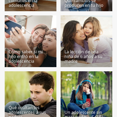
comunes en la
Qué cambios se
adolescencia
producen en tu hijo
Cómo saber si mi
La lección de una
hijo entró en la
niña de 6 años a su
adolescencia
madre
Qué ocultan los
adolescentes a sus
Un adolescente sin