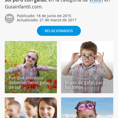
Guiainfantil.com.
Publicado:
18 de junio de 2015
Actualizado:
21 de marzo de 2017
RELACIONADOS
Por qué los niños
deberían llevar gafas
El uso de gafas para
de sol
los niños