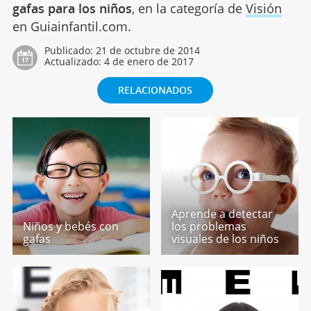
gafas para los niños
, en la categoría de
Visión
en Guiainfantil.com.
Publicado:
21 de octubre de 2014
Actualizado:
4 de enero de 2017
RELACIONADOS
Aprende a detectar
Niños y bebés con
los problemas
gafas
visuales de los niños