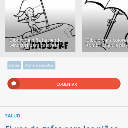
Dibujo de niña haciendo
Dibujo para colore
windsurf para colorear
sombrilla en la pla
Bebés
Primeros auxilios
COMENTAR
SALUD