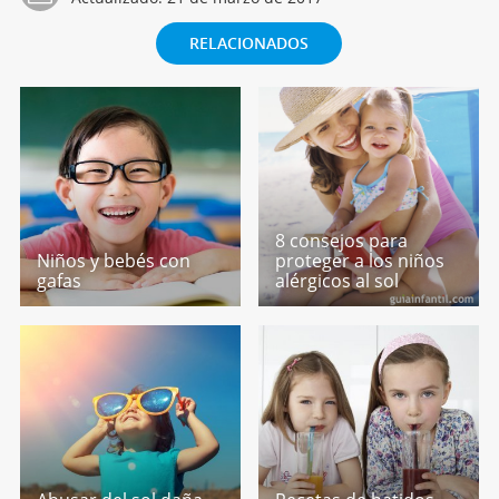
RELACIONADOS
8 consejos para
Niños y bebés con
proteger a los niños
gafas
alérgicos al sol