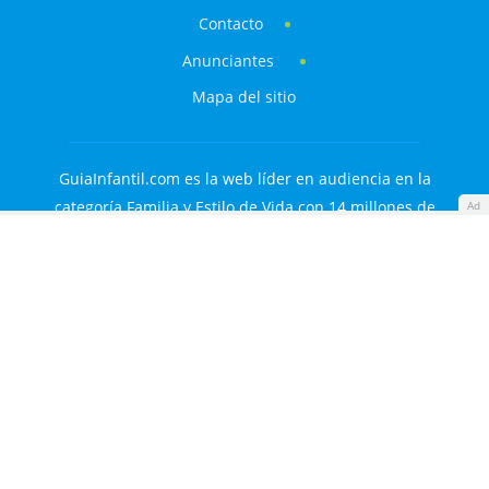
Contacto
Anunciantes
Mapa del sitio
GuiaInfantil.com es la web líder en audiencia en la
categoría Familia y Estilo de Vida con 14 millones de
Ad
visitantes al mes.
Descargo de responsabilidades: Aunque nuestros
contenidos están realizados o verificados por profesionales
de la salud y la educación, únicamente tienen fines
informativos. No sustituyen el consejo o diagnóstico de un
experto.
Guía Infantil S.L. © 2000-2026. Todos los derechos
reservados.
Familyes Network