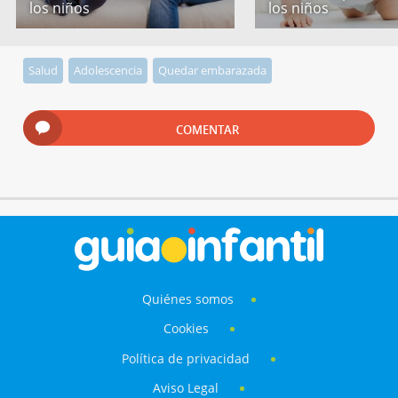
los niños
los niños
Salud
Adolescencia
Quedar embarazada
COMENTAR
Quiénes somos
Cookies
Política de privacidad
Aviso Legal