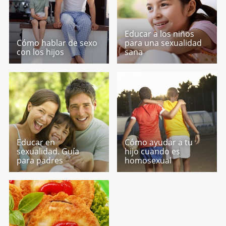
Educar a los niños
Cómo hablar de sexo
para una sexualidad
con los hijos
sana
Educar en
Cómo ayudar a tu
sexualidad. Guía
hijo cuando es
para padres
homosexual