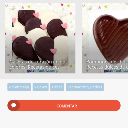
Galletas de corazón en dos
Bombones de choco
colores. Recetas dulces
Recetas dulces de 
Aprendizaje
Valores
Bebés
Ser madres y padres
COMENTAR