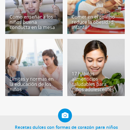
Cómo enseñar a los
Comer en el colegio
niños buena
reduce la obesidad
conducta en la mesa
infantil
17 hábitos
Límites y normas en
alimenticios
la educación de los
saludables para
niños
niños adolescentes
Recetas dulces con formas de corazón para niños