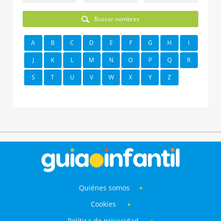
Buscar nombres
A
B
C
D
E
F
G
H
I
J
K
L
M
N
O
P
Q
R
S
T
U
V
W
X
Y
Z
Quiénes somos
Cookies
Política de privacidad