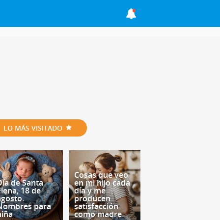
LO MÁS VISITADO
Cosas que veo
Día de Santa
en mi hijo cada
Elena, 18 de
día y me
agosto.
producen
Nombres para
satisfacción
niña
como madre