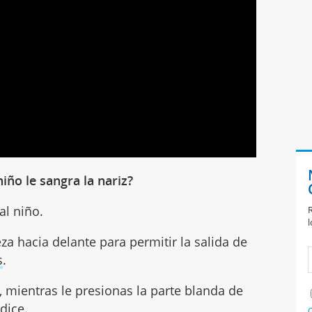
ño le sangra la nariz?
al niño.
R
l
eza hacia delante para permitir la salida de
s
.
, mientras le presionas la parte blanda de
dice.
C