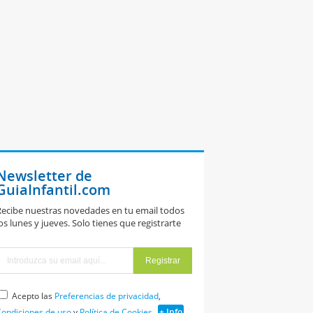
Newsletter de
GuiaInfantil.com
ecibe nuestras novedades en tu email todos
os lunes y jueves. Solo tienes que registrarte
Acepto las
Preferencias de privacidad
,
ondiciones de uso
y
Política de Cookies
+ Info