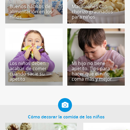
Buenos hábitos de
Macarrones con
alimentación en los
chorizo gratinados
niños
para niños
Los niños deben
Mi hijo no tiene
acabar de comer
apetito. Tips para
cuando sacie su
hacer que el niño
apetito
coma más y mejor
Cómo decorar la comida de los niños