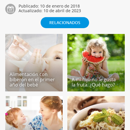
Publicado:
10 de enero de 2018
Actualizado:
10 de abril de 2023
RELACIONADOS
Alimentación con
biberón en el primer
A mi hijo no le gusta
año del bebé
la fruta. ¿Qué hago?