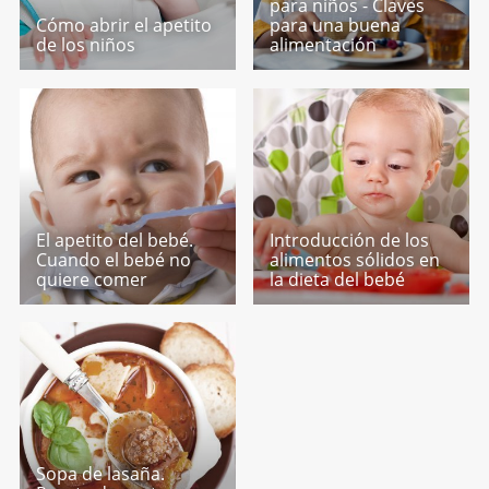
para niños - Claves
Cómo abrir el apetito
para una buena
de los niños
alimentación
El apetito del bebé.
Introducción de los
Cuando el bebé no
alimentos sólidos en
quiere comer
la dieta del bebé
Sopa de lasaña.