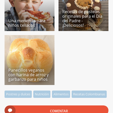
Recetas de pasteles
originales para el Día
Una merienda para
del Padre -
niños celiacos
¡Deliciosos!
Panecillos veganos
con harina de arroz y
garbanzo para niños
Postres y dulces
Nutrición
Alimentos
Recetas Colombianas
COMENTAR