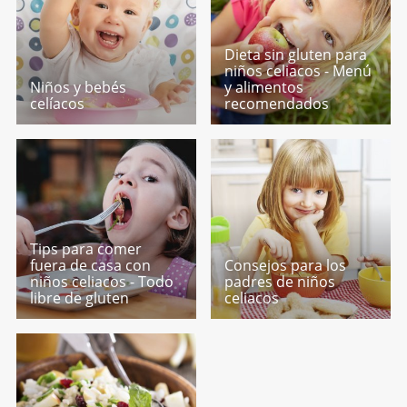
Dieta sin gluten para
niños celiacos - Menú
Niños y bebés
y alimentos
celíacos
recomendados
Tips para comer
fuera de casa con
Consejos para los
niños celiacos - Todo
padres de niños
libre de gluten
celiacos