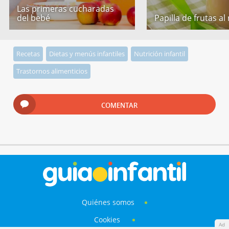
Las primeras cucharadas
del bebé
Papilla de frutas al
Recetas
Dietas y menús infantiles
Nutrición infantil
Trastornos alimenticios
COMENTAR
Quiénes somos
Cookies
Ad