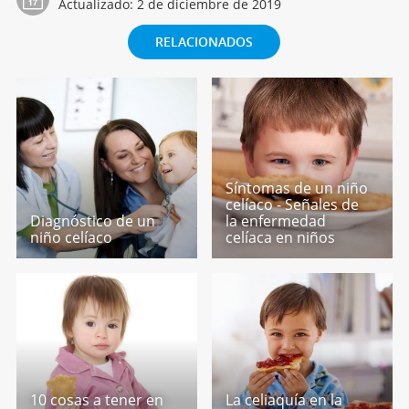
Actualizado:
2 de diciembre de 2019
RELACIONADOS
Síntomas de un niño
celíaco - Señales de
Diagnóstico de un
la enfermedad
niño celíaco
celíaca en niños
10 cosas a tener en
La celiaquía en la