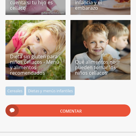
cuenta si tu hijo es
infancia y el
celíaco
embarazo
Dieta sin gluten para
niños celiacos - Menú
Qué alimentos no
y alimentos
pueden tomar los
recomendados
niños celíacos
Cereales
Dietas y menús infantiles
COMENTAR