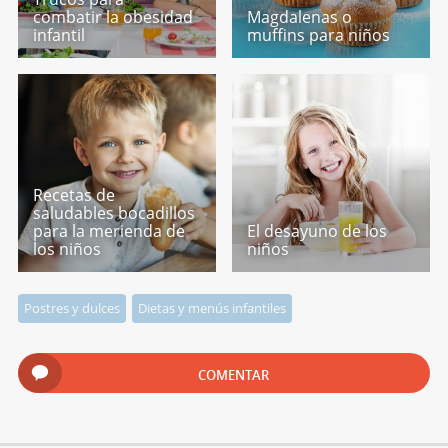
combatir la obesidad
Magdalenas o
infantil
muffins para niños
Recetas de
saludables bocadillos
para la merienda de
El desayuno de los
los niños
niños
Postres y dulces
Dietas y menús infantiles
COMENTAR