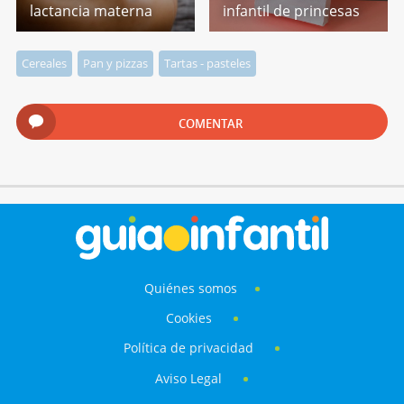
lactancia materna
infantil de princesas
Cereales
Pan y pizzas
Tartas - pasteles
COMENTAR
Quiénes somos
Cookies
Política de privacidad
Aviso Legal