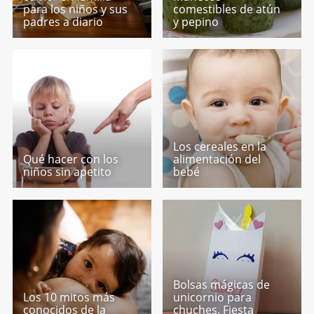
para los niños y sus
comestibles de atún
padres a diario
y pepino
Los cereales en la
Qué hacer con los
alimentación del
niños sin apetito
bebé
Bolsas mágicas de
Los 10 mitos más
unicornio para
conocidos de la
chuches. Fiesta