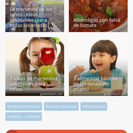
La merienda de los
niños - Ideas
saludables (para
Albóndigas con salsa
todas las edades)
de tomate
7 ideas de meriendas
3 alimentos básicos
saludables para
en un desayuno
niños
infantil
Recetas Mexicanas
Recetas Peruanas
Alimentación
Helados - sorbetes