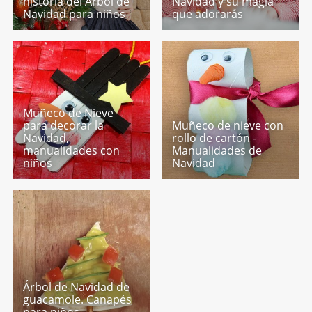
historia del Árbol de
Navidad y su magia
Navidad para niños
que adorarás
Muñeco de Nieve
para decorar la
Muñeco de nieve con
Navidad,
rollo de cartón -
manualidades con
Manualidades de
niños
Navidad
Árbol de Navidad de
guacamole. Canapés