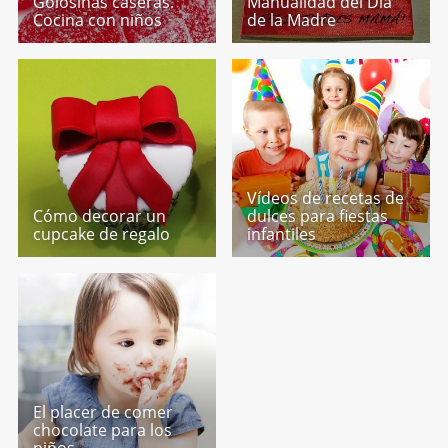
Golosinas caseras.
Manualidad del Día
Cocina con niños
de la Madre
Vídeos de recetas de
Cómo decorar un
dulces para fiestas
cupcake de regalo
infantiles
El placer de comer
chocolate para los