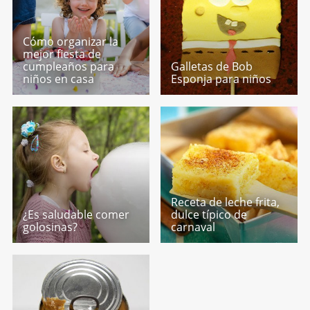
Cómo organizar la
mejor fiesta de
cumpleaños para
Galletas de Bob
niños en casa
Esponja para niños
Receta de leche frita,
¿Es saludable comer
dulce típico de
golosinas?
carnaval