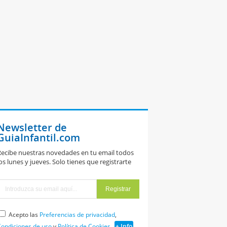
Newsletter de
GuiaInfantil.com
ecibe nuestras novedades en tu email todos
os lunes y jueves. Solo tienes que registrarte
Acepto las
Preferencias de privacidad
,
ondiciones de uso
y
Política de Cookies
+ Info