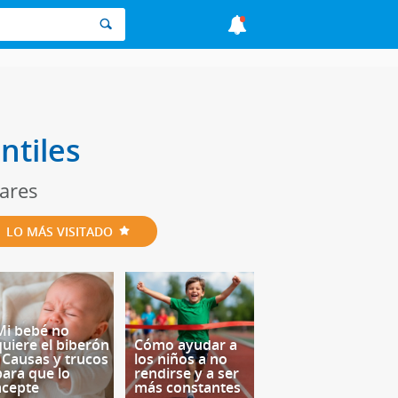
ntiles
iares
LO MÁS VISITADO
Mi bebé no
quiere el biberón
Cómo ayudar a
- Causas y trucos
los niños a no
para que lo
rendirse y a ser
acepte
más constantes