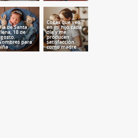
Cosas que veo
Día de Santa
en mi hijo cada
Elena, 18 de
día y me
agosto.
producen
Nombres para
satisfacción
niña
como madre