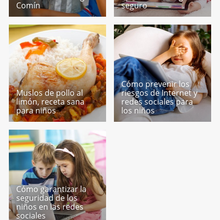
Comín
seguro
Cómo prevenir los
Muslos de pollo al
riesgos de Internet y
limón, receta sana
redes sociales para
para niños
los niños
Cómo garantizar la
seguridad de los
niños en las redes
sociales