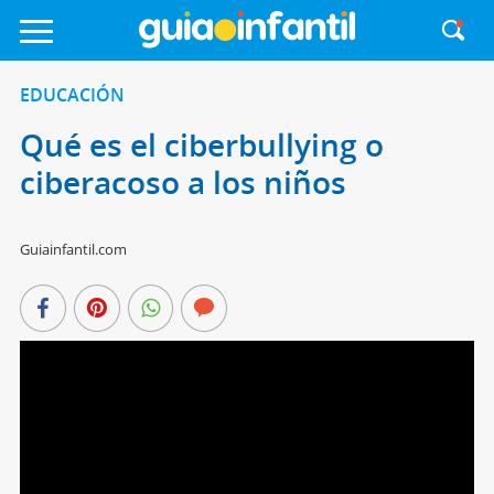
EDUCACIÓN
Qué es el ciberbullying o
ciberacoso a los niños
Guiainfantil.com