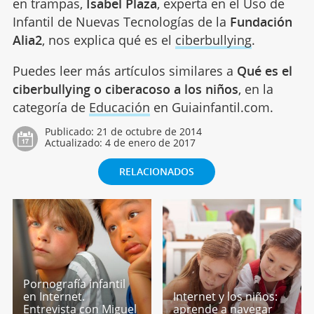
en trampas,
Isabel Plaza
, experta en el Uso de
Infantil de Nuevas Tecnologías de la
Fundación
Alia2
, nos explica qué es el
ciberbullying
.
Puedes leer más artículos similares a
Qué es el
ciberbullying o ciberacoso a los niños
, en la
categoría de
Educación
en Guiainfantil.com.
Publicado:
21 de octubre de 2014
Actualizado:
4 de enero de 2017
RELACIONADOS
Pornografía infantil
en Internet.
Internet y los niños:
Entrevista con Miguel
aprende a navegar