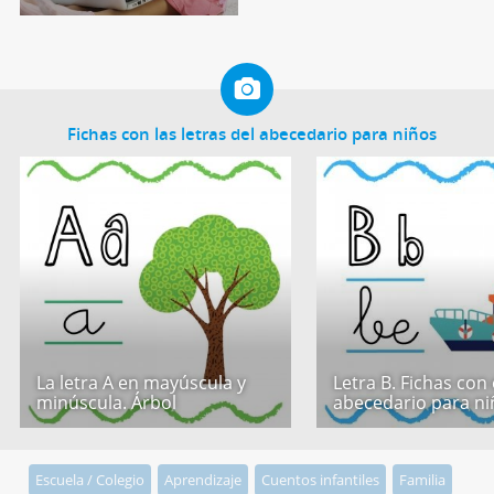
Fichas con las letras del abecedario para niños
La letra A en mayúscula y
Letra B. Fichas con 
minúscula. Árbol
abecedario para ni
Escuela / Colegio
Aprendizaje
Cuentos infantiles
Familia