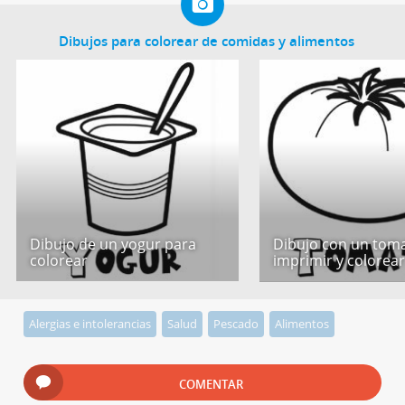
Dibujos para colorear de comidas y alimentos
Dibujo de un yogur para
Dibujo con un tom
colorear
imprimir y colorea
Alergias e intolerancias
Salud
Pescado
Alimentos
COMENTAR