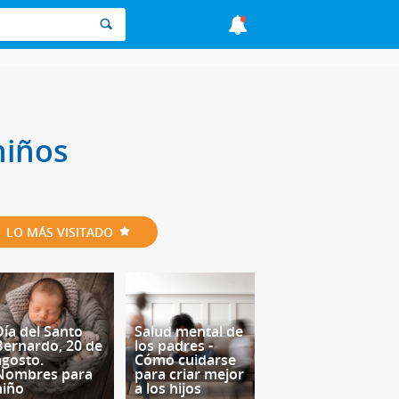
niños
LO MÁS VISITADO
Día del Santo
Salud mental de
Bernardo, 20 de
los padres -
agosto.
Cómo cuidarse
Nombres para
para criar mejor
niño
a los hijos