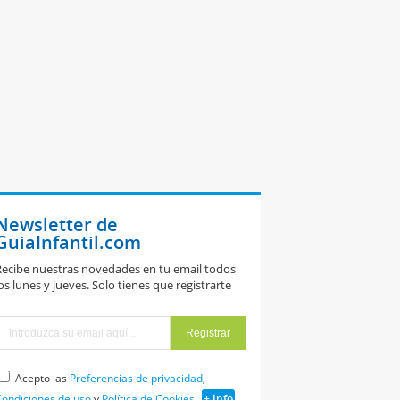
Newsletter de
GuiaInfantil.com
ecibe nuestras novedades en tu email todos
os lunes y jueves. Solo tienes que registrarte
Acepto las
Preferencias de privacidad
,
ondiciones de uso
y
Política de Cookies
+ Info