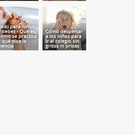
Reiki para niños
y bebés - Qué es,
Cómo despertar
cómo se practica
a los niños para
y qué dice la
ir al colegio sin
ciencia
gritos ni prisas