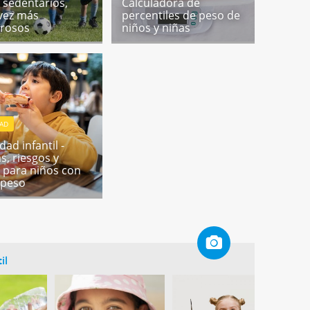
 sedentarios,
Calculadora de
vez más
percentiles de peso de
rosos
niños y niñas
DAD
ad infantil -
s, riesgos y
para niños con
epeso
il