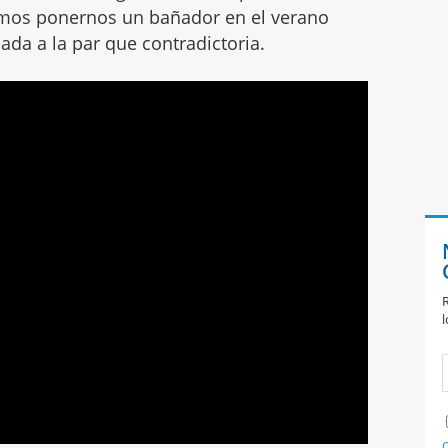
mos ponernos un bañador en el verano
da a la par que contradictoria.
R
l
C