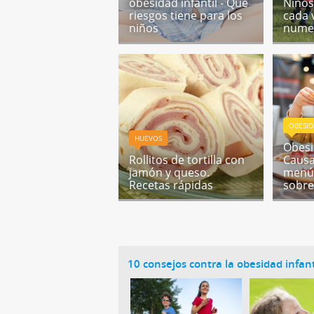
obesidad infantil - Qué
Niños
riesgos tiene para los
cada 
niños
nume
OBESI
HUEVOS
Obesid
Rollitos de tortilla con
Causa
jamón y queso.
menú 
Recetas rápidas
sobr
10 consejos contra la obesidad infant