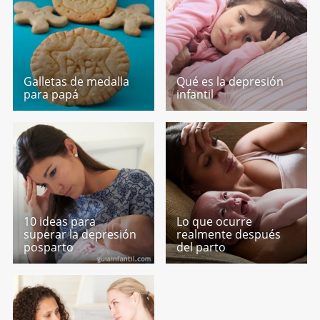
Galletas de medalla
Qué es la depresión
para papá
infantil
10 ideas para
Lo que ocurre
superar la depresión
realmente después
posparto
del parto