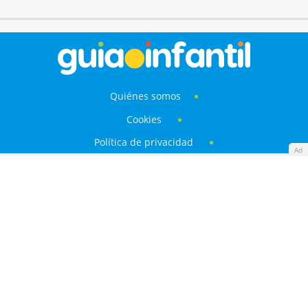
Quiénes somos
Cookies
Política de privacidad
Ad
Aviso Legal
Contacto
Anunciantes
Mapa del sitio
GuiaInfantil.com es la web líder en audiencia en la
categoría Familia y Estilo de Vida con 14 millones de