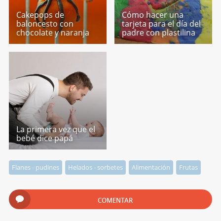
Cakepops de
Cómo hacer una
baloncesto con
tarjeta para el día del
chocolate y naranja
padre con plastilina
La primera vez que el
bebé dice papá
Flanes - pudines
Helados - sorbetes
Alimentación
Frutas
COMENTAR