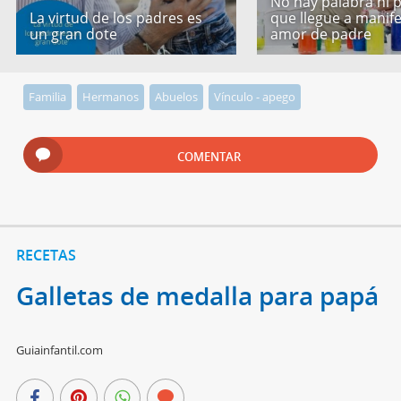
No hay palabra ni p
La virtud de los padres es
que llegue a manif
un gran dote
amor de padre
Familia
Hermanos
Abuelos
Vínculo - apego
COMENTAR
RECETAS
Galletas de medalla para papá
Guiainfantil.com